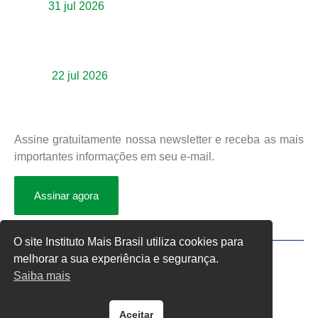
31 jul 2026
Inclusão Estratégica é destaque em mais
uma edição do ciclo “Inclusão em Foco”
promovido pelo IMB e parceiros
22 jul 2026
Newsletter
Assine gratuitamente nossa newsletter e receba as mais
importantes informações em seu e-mail.
Assinar agora
O site Instituto Mais Brasil utiliza cookies para
melhorar a sua experiência e segurança.
Rua Heitor Stockler de França, 396 | Edifício Neo Business |
Saiba mais
Centro Cívico | Curitiba | PR | CEP: 80030-030
Aceitar
Desenvolvido por
Direta Sistemas
/
Designed by Freepik