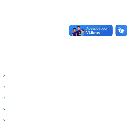
Sobre nós
O Instituto Mais Brasil é uma entidade sem fins
lucrativos focada no desenvolvimento de
conhecimento em prol da qualificação
profissional.
Links rápidos
>
Quem Somos
>
Cursos
>
Projetos
>
Contato
>
Blog