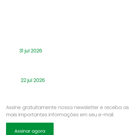
Últimos artigos
Sindeprestem lança o Sindeprestem
Conecta, evento que debate Reforma
Tributária e Inteligência Artificial no futuro
das empresas
31 jul 2026
Inclusão Estratégica é destaque em mais
uma edição do ciclo “Inclusão em Foco”
promovido pelo IMB e parceiros
22 jul 2026
Newsletter
Assine gratuitamente nossa newsletter e receba as
mais importantes informações em seu e-mail.
Assinar agora