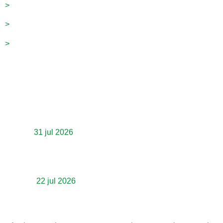
>
Projetos
>
Contato
>
Blog
Últimos artigos
Sindeprestem lança o Sindeprestem Conecta,
evento que debate Reforma Tributária e
Inteligência Artificial no futuro das empresas
31 jul 2026
Inclusão Estratégica é destaque em mais
uma edição do ciclo “Inclusão em Foco”
promovido pelo IMB e parceiros
22 jul 2026
Newsletter