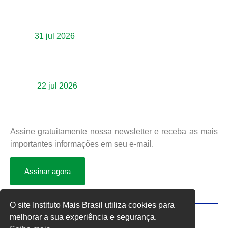
evento que debate Reforma Tributária e
Inteligência Artificial no futuro das empresas
31 jul 2026
Inclusão Estratégica é destaque em mais
uma edição do ciclo “Inclusão em Foco”
promovido pelo IMB e parceiros
22 jul 2026
Newsletter
Assine gratuitamente nossa newsletter e receba as mais
importantes informações em seu e-mail.
Assinar agora
O site Instituto Mais Brasil utiliza cookies para
melhorar a sua experiência e segurança.